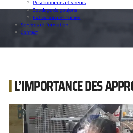
Positionneurs et vireurs
Soudage de goujons
Extraction des fumée
Services et formation
Contact
L’IMPORTANCE DES APPR