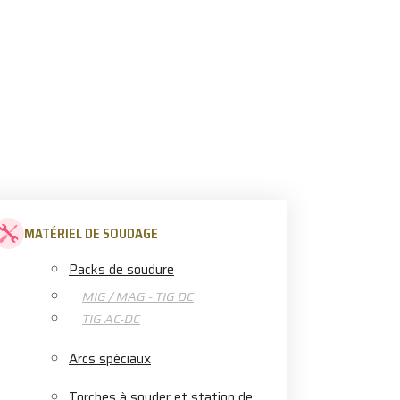
MATÉRIEL DE SOUDAGE
Packs de soudure
MIG / MAG - TIG DC
TIG AC-DC
Arcs spéciaux
Torches à souder et station de