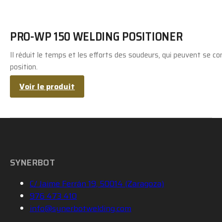
PRO-WP 150 WELDING POSITIONER
Il réduit le temps et les efforts des soudeurs, qui peuvent se co
position.
Voir le produit
SYNERBOT
C/ Jaime Ferrán 19, 50014 (Zaragoza)
976 473 410
info@synerbotwelding.com