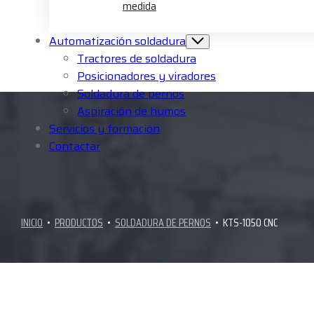
medida
Automatización soldadura
Tractores de soldadura
Posicionadores y viradores
Soldadura de pernos
Aspiración de humos
Servicios y formación
Contactar
INICIO
•
PRODUCTOS
•
SOLDADURA DE PERNOS
•
KTS-1050 CNC