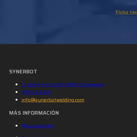
Ficha té
SYNERBOT
C/ Jaime Ferrán 19, 50014 (Zaragoza)
976 473 410
info@synerbotwelding.com
MÁS INFORMACIÓN
Mapa del sitio