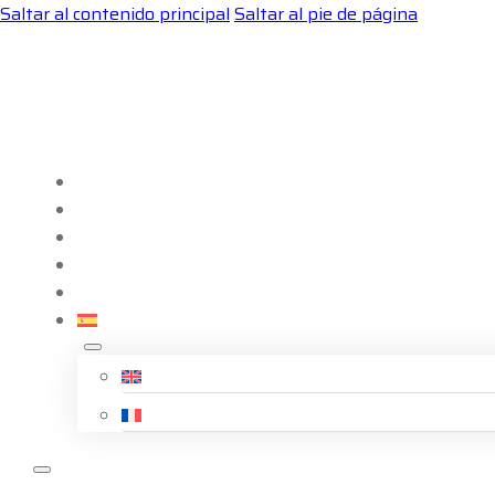
Saltar al contenido principal
Saltar al pie de página
Empresa
Ventajas SynerBot
Descargas
Blog
Casos de éxito