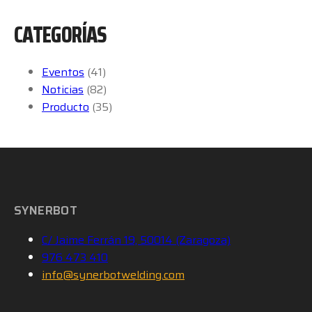
CATEGORÍAS
Eventos
(41)
Noticias
(82)
Producto
(35)
SYNERBOT
C/ Jaime Ferrán 19, 50014 (Zaragoza)
976 473 410
info@synerbotwelding.com