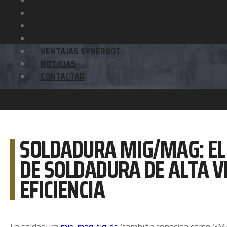
SOLDADURA ROBOTIZADA
AUTOMATIZACIÓN SOLDADURA
SERVICIOS Y FORMACIÓN
EMPRESA
VENTAJAS SYNERBOT
NOTICIAS
CONTACTAR
SOLDADURA MIG/MAG: EL
DE SOLDADURA DE ALTA V
EFICIENCIA
La soldadura
mig-mag-tig-dc
(también conocida como GMAW