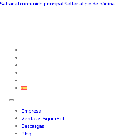
Saltar al contenido principal
Saltar al pie de página
Empresa
Ventajas SynerBot
Descargas
Blog
Casos de éxito
Empresa
Ventajas SynerBot
Descargas
Blog