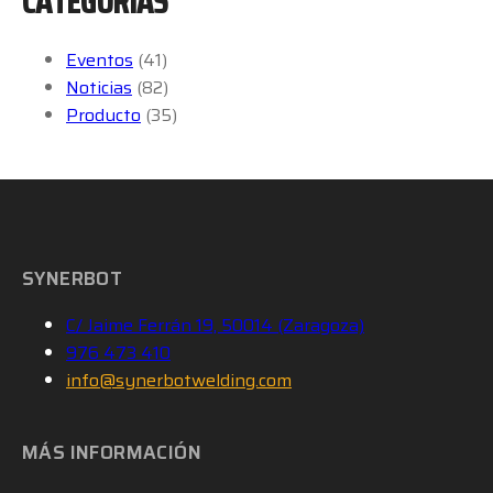
CATEGORÍAS
Eventos
(41)
Noticias
(82)
Producto
(35)
SYNERBOT
C/ Jaime Ferrán 19, 50014 (Zaragoza)
976 473 410
info@synerbotwelding.com
MÁS INFORMACIÓN